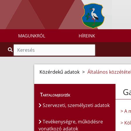
MAGUNKRÓL
HÍREINK
Közérdekű adatok
>
Általános közzétételi
G
Tartalomjegyzék
Szervezeti, személyzeti adatok
> A 
Tevékenységre, működésre
> Kö
vonatkozó adatok