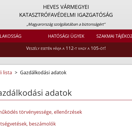
HEVES VÁRMEGYEI
KATASZTRÓFAVÉDELMI IGAZGATÓSÁG
„Magyarország szolgálatában a biztonságért”
LAKOSSÁG
HATÓSÁGI ÜGYEK
SZAKMAI TÁJÉKO
Veszély esetén hívja a 112-t vagy a 105-öt!
 lista
>
Gazdálkodási adatok
azdálkodási adatok
működés törvényessége, ellenőrzések
ltségvetések, beszámolók