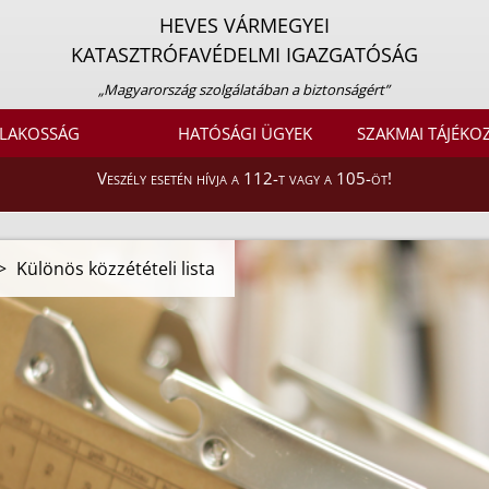
HEVES VÁRMEGYEI
KATASZTRÓFAVÉDELMI IGAZGATÓSÁG
„Magyarország szolgálatában a biztonságért”
LAKOSSÁG
HATÓSÁGI ÜGYEK
SZAKMAI TÁJÉKO
Veszély esetén hívja a 112-t vagy a 105-öt!
>
Különös közzétételi lista