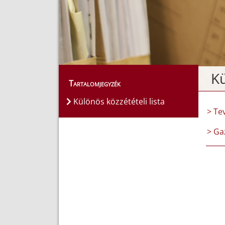
Kü
Tartalomjegyzék
Különös közzétételi lista
> Te
> Ga