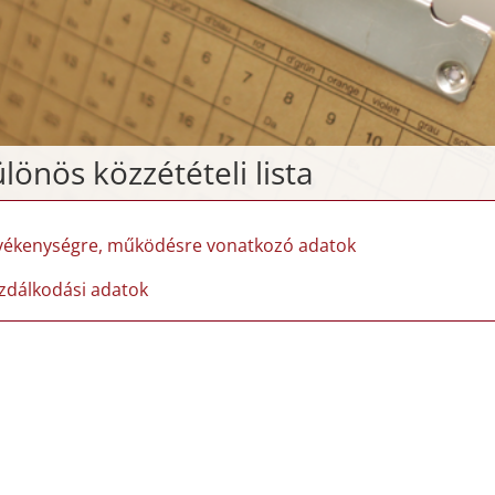
lönös közzétételi lista
vékenységre, működésre vonatkozó adatok
zdálkodási adatok