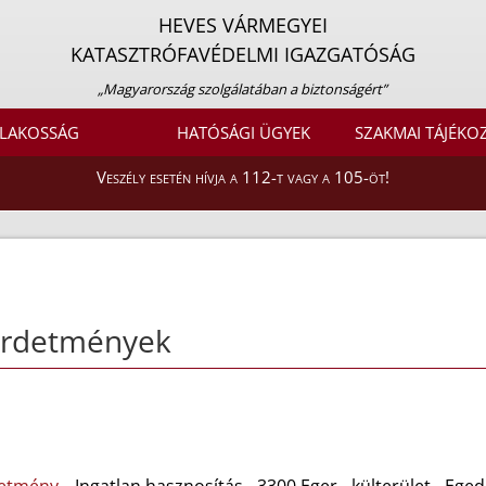
HEVES VÁRMEGYEI
KATASZTRÓFAVÉDELMI IGAZGATÓSÁG
„Magyarország szolgálatában a biztonságért”
LAKOSSÁG
HATÓSÁGI ÜGYEK
SZAKMAI TÁJÉKO
Veszély esetén hívja a 112-t vagy a 105-öt!
irdetmények