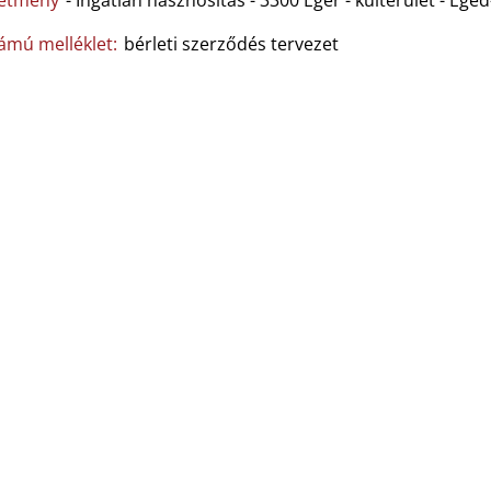
etmény
- Ingatlan hasznosítás - 3300 Eger - külterület - Eg
zámú melléklet:
bérleti szerződés tervezet