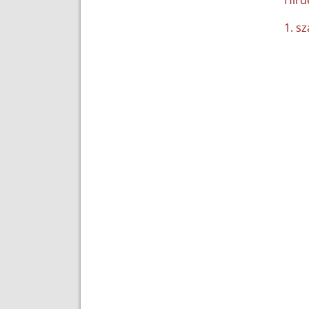
Hird
1. s