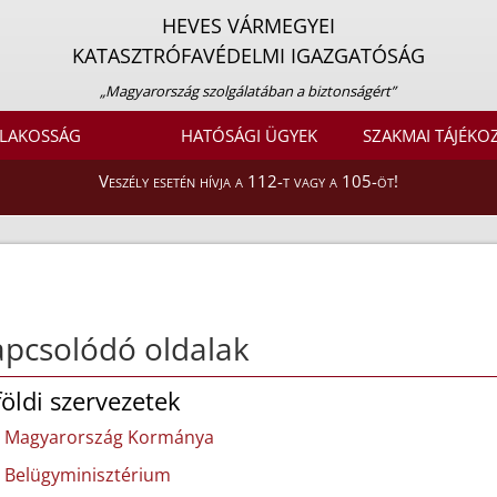
HEVES VÁRMEGYEI
KATASZTRÓFAVÉDELMI IGAZGATÓSÁG
„Magyarország szolgálatában a biztonságért”
LAKOSSÁG
HATÓSÁGI ÜGYEK
SZAKMAI TÁJÉKO
Veszély esetén hívja a 112-t vagy a 105-öt!
pcsolódó oldalak
földi szervezetek
Magyarország Kormánya
Belügyminisztérium