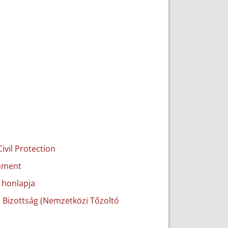
Civil Protection
rnment
 honlapja
i Bizottság (Nemzetközi Tőzoltó