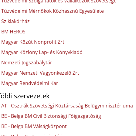
Tűzvédelmi Szolgáltatók és Vállalkozók Szövetsége
Tűzvédelmi Mérnökök Közhasznú Egyesülete
Sziklakórház
BM HEROS
Magyar Közút Nonprofit Zrt.
Magyar Közlöny Lap- és Könyvkiadó
Nemzeti Jogszabálytár
Magyar Nemzeti Vagyonkezelő Zrt
Magyar Rendvédelmi Kar
földi szervezetek
AT - Osztrák Szövetségi Köztársaság Belügyminisztériuma
BE - Belga BM Civil Biztonsági Főigazgatóság
BE - Belga BM Válságközpont