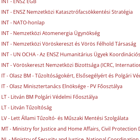
INT - ENSZ EGB
INT - ENSZ Nemzetközi Katasztrófacsökkentési Stratégia
INT - NATO-honlap
INT - Nemzetközi Atomenergia Ügynökség
INT - Nemzetközi Vöröskereszt és Vörös Félhold Társaság
INT - UN OCHA - Az ENSZ Humanitárius Ügyek Koordinációs 
INT - Vöröskereszt Nemzetközi Bizottsága (ICRC, Internati
IT - Olasz BM - Tűzoltóságokért, Elsősegélyért és Polgári V
IT - Olasz Minisztertanács Elnöksége - PV Főosztálya
LT - Litván BM Polgári Védelmi Főosztálya
LT - Litván Tűzoltóság
LV - Lett Állami Tűzoltó- és Műszaki Mentési Szolgálata
MT - Ministry for Justice and Home Affairs, Civil Protectio
NL - Ministry of Security and Justice, National Coordinatio