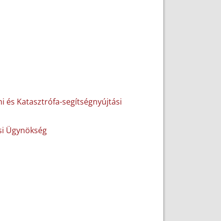
 és Katasztrófa-segítségnyújtási
si Ügynökség