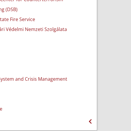
ng (DSB)
tate Fire Service
gári Védelmi Nemzeti Szolgálata
ue System and Crisis Management
e