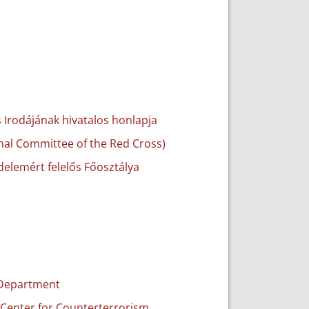
Irodájának hivatalos honlapja
onal Committee of the Red Cross)
édelemért felelős Főosztálya
n Department
n Center for Counterterrorism