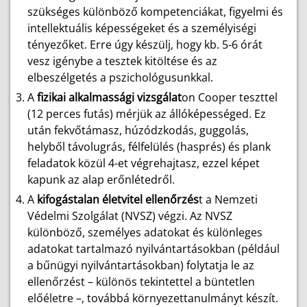
szükséges különböző kompetenciákat, figyelmi és
intellektuális képességeket és a személyiségi
tényezőket. Erre úgy készülj, hogy kb. 5-6 órát
vesz igénybe a tesztek kitöltése és az
elbeszélgetés a pszichológusunkkal.
A
fizikai alkalmassági vizsgálat
on Cooper teszttel
(12 perces futás) mérjük az állóképességed. Ez
után fekvőtámasz, húzódzkodás, guggolás,
helyből távolugrás, félfelülés (hasprés) és plank
feladatok közül 4-et végrehajtasz, ezzel képet
kapunk az alap erőnlétedről.
A
kifogástalan életvitel ellenőrzés
t a Nemzeti
Védelmi Szolgálat (NVSZ) végzi. Az NVSZ
különböző, személyes adatokat és különleges
adatokat tartalmazó nyilvántartásokban (például
a bűnügyi nyilvántartásokban) folytatja le az
ellenőrzést – különös tekintettel a büntetlen
előéletre –, továbbá környezettanulmányt készít.