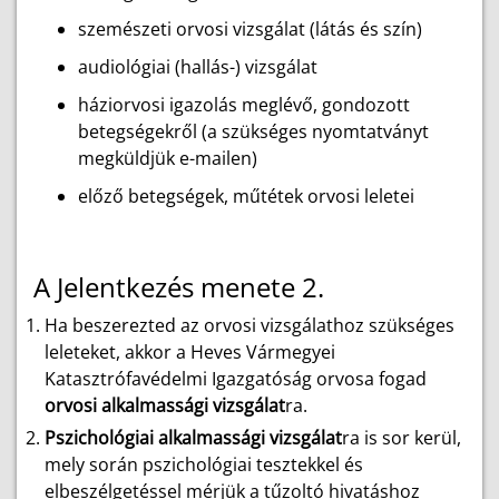
szemészeti orvosi vizsgálat (látás és szín)
audiológiai (hallás-) vizsgálat
háziorvosi igazolás meglévő, gondozott
betegségekről (a szükséges nyomtatványt
megküldjük e-mailen)
előző betegségek, műtétek orvosi leletei
A Jelentkezés menete 2.
Ha beszerezted az orvosi vizsgálathoz szükséges
leleteket, akkor a Heves Vármegyei
Katasztrófavédelmi Igazgatóság orvosa fogad
orvosi alkalmassági vizsgálat
ra.
Pszichológiai alkalmassági vizsgálat
ra is sor kerül,
mely során pszichológiai tesztekkel és
elbeszélgetéssel mérjük a tűzoltó hivatáshoz