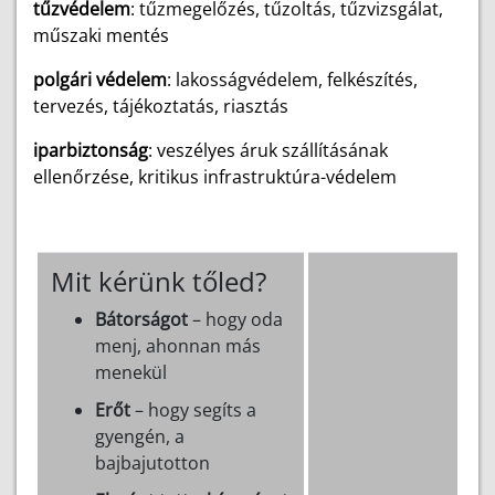
tűzvédelem
: tűzmegelőzés, tűzoltás, tűzvizsgálat,
műszaki mentés
polgári védelem
: lakosságvédelem, felkészítés,
tervezés, tájékoztatás, riasztás
iparbiztonság
: veszélyes áruk szállításának
ellenőrzése, kritikus infrastruktúra-védelem
Mit kérünk tőled?
Bátorságot
– hogy oda
menj, ahonnan más
menekül
Erőt
– hogy segíts a
gyengén, a
bajbajutotton