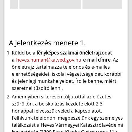
A Jelentkezés menete 1.
Küldd be a
fényképes szakmai önéletrajzodat
a
heves.human@katved.gov.hu
e-mail címre
. Az
önéletrajz tartalmazza telefonos és e-mailes
elérhetőségeidet, iskolai végzettségeidet, korábbi
és jelenlegi munkahelyeidet. Írd le benne, miért
szeretnél tűzoltó lenni.
Amennyiben sikeresen túljutottál az előzetes
szűrőkön, a beiskolázás kezdete előtt 2-3
hónappal felvesszük veled a kapcsolatot.
Felhívunk telefonon, megbeszélünk egy személyes
találkozást a Heves Vármegyei Katasztrófavédelmi