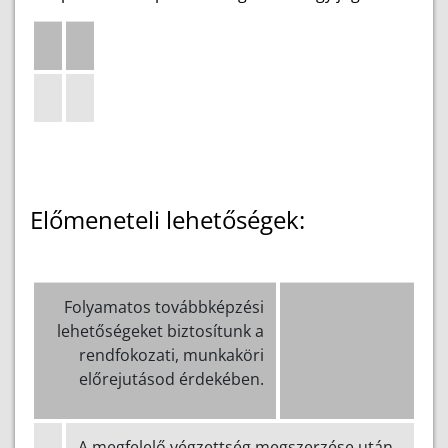
Előmeneteli lehetőségek:
Folyamatos továbbképzési
lehetőségeket biztosítunk a
rendfokozati, munkaköri
előrejutásod érdekében.
A megfelelő végzettség megszerzése után