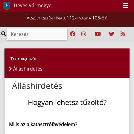
Heves Vármegye
Veszély esetén hívja a 112-t vagy a 105-öt!
Magunkról
>
Álláshirdetés
Tartalomjegyzék
Álláshirdetés
Álláshirdetés
Hogyan lehetsz tűzoltó?
Mi is az a katasztrófavédelem?