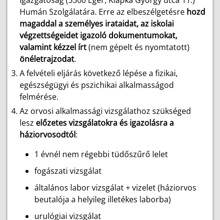
Igazgatóság (3300 Eger, Klapka György utca 11.)
Humán Szolgálatára. Erre az elbeszélgetésre
hozd
magaddal a személyes irataidat, az iskolai
végzettségeidet igazoló dokumentumokat,
valamint kézzel írt
(nem gépelt és nyomtatott)
önéletrajzodat
.
A felvételi eljárás következő lépése a fizikai,
egészségügyi és pszichikai alkalmasságod
felmérése.
Az orvosi alkalmassági vizsgálathoz szükséged
lesz
előzetes vizsgálatokra és igazolásra a
háziorvosodtól
:
1 évnél nem régebbi tüdőszűrő lelet
fogászati vizsgálat
általános labor vizsgálat + vizelet (háziorvos
beutalója a helyileg illetékes laborba)
urulógiai vizsgálat