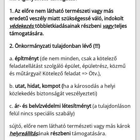
1. Az előre nem látható természeti vagy más
eredetű veszély miatt szükségessé váló, indokolt
védekezés
többletkiadásainak részbeni
vagy
teljes
támogatására.
2. Önkormányzati tulajdonban lévő (!!!)
a.
építményt
(de nem minden, csak a kötelező
feladatellátást szolgáló épület, épületrész, közmű
és műtárgyai! Kötelező feladat => Ötv.),
b.
utat, hidat, kompot (
ha a károsodás a helyi
közlekedés biztonságát veszélyezteti)
c.
ár- és belvízvédelmi létesítményt
(a tulajdonláson
felül nincs speciális szabály)
sújtó, előre nem látható természeti vagy más károk
helyreállítás
ának
részbeni
támogatására.