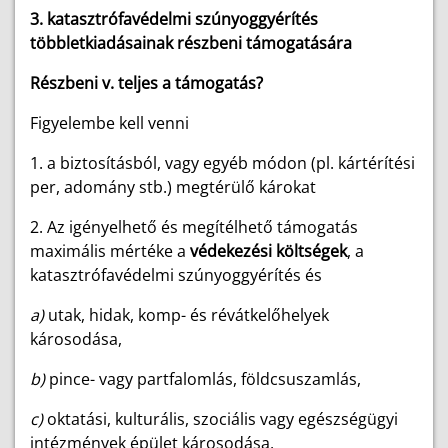
3. katasztrófavédelmi szúnyoggyérítés
többletkiadásainak részbeni támogatására
Részbeni v. teljes a támogatás?
Figyelembe kell venni
1. a biztosításból, vagy egyéb módon (pl. kártérítési
per, adomány stb.) megtérülő károkat
2. Az igényelhető és megítélhető támogatás
maximális mértéke a
védekezési költségek
, a
katasztrófavédelmi szúnyoggyérítés és
a)
utak, hidak, komp- és révátkelőhelyek
károsodása,
b)
pince- vagy partfalomlás, földcsuszamlás,
c)
oktatási, kulturális, szociális vagy egészségügyi
intézmények épület károsodása,