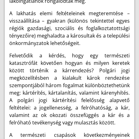
lakóingatlanok rongálódtak meg.
A lakhatás elemi feltételeinek megteremtése –
visszaállítása – gyakran (különös tekintettel egyes
régiók gazdasági, szociális és foglalkoztatottsági
tényezőire) meghaladta a károsultak és a települési
önkormányzatok lehetőségeit.
Felvetődik a kérdés, hogy egy természeti
katasztrófát követően hogyan és milyen keretek
között történik a kárrendezés? Polgári jogi
megközelítésben a kialakult károk rendezése
szempontjából három fogalmat különböztethetünk
meg: kártérítés, kártalanítás, valamint kárenyhítés.
A polgári jogi kártérítési felelősség alapvető
feltételei: a jogellenesség, a felróhatóság, a kár,
valamint az ok okozati összefüggés a kár és a
felróható tevékenység vagy mulasztás között.
A természeti csapások következményeinek