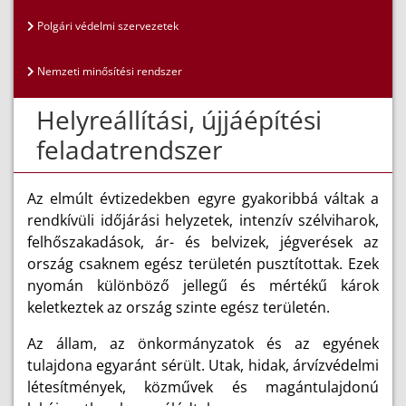
Polgári védelmi szervezetek
Nemzeti minősítési rendszer
Helyreállítási, újjáépítési
feladatrendszer
Az elmúlt évtizedekben egyre gyakoribbá váltak a
rendkívüli időjárási helyzetek, intenzív szélviharok,
felhőszakadások, ár- és belvizek, jégverések az
ország csaknem egész területén pusztítottak. Ezek
nyomán különböző jellegű és mértékű károk
keletkeztek az ország szinte egész területén.
Az állam, az önkormányzatok és az egyének
tulajdona egyaránt sérült. Utak, hidak, árvízvédelmi
létesítmények, közművek és magántulajdonú