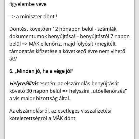
figyelembe véve
=> a miniszter dönt !
Döntést követően 12 hónapon belül - számlák,
dokumentumok benyújtása! – benyújtástól 7 napon
belül => MÁK ellenőriz, majd folyósít /megítélt
támogatás kifizetése a következő évre nem vihető
át!/
6. „Minden jó, ha a vége jó!”
Helyreállítás
esetén: az elszámolás benyújtását
követő 30 napon belül => helyszíni „utóellenőrzés”
a vis maior bizottság által.
Az elszámolásról, az esetleges visszafizetési
kötelezettségről a MÁK dönt.