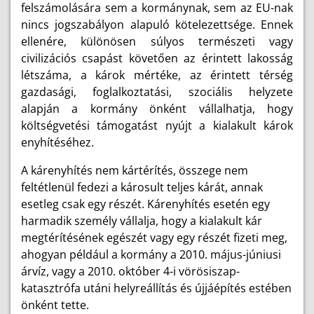
felszámolására sem a kormánynak, sem az EU-nak
nincs jogszabályon alapuló kötelezettsége. Ennek
ellenére, különösen súlyos természeti vagy
civilizációs csapást követően az érintett lakosság
létszáma, a károk mértéke, az érintett térség
gazdasági, foglalkoztatási, szociális helyzete
alapján a kormány önként vállalhatja, hogy
költségvetési támogatást nyújt a kialakult károk
enyhítéséhez.
A kárenyhítés nem kártérítés, összege nem
feltétlenül fedezi a károsult teljes kárát, annak
esetleg csak egy részét. Kárenyhítés esetén egy
harmadik személy vállalja, hogy a kialakult kár
megtérítésének egészét vagy egy részét fizeti meg,
ahogyan például a kormány a 2010. május-júniusi
árvíz, vagy a 2010. október 4-i vörösiszap-
katasztrófa utáni helyreállítás és újjáépítés estében
önként tette.