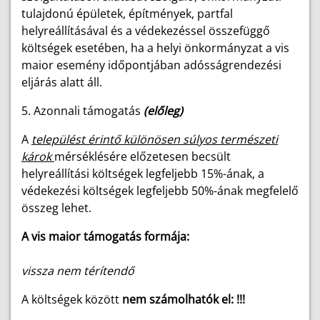
tulajdonú épületek, építmények, partfal
helyreállításával és a védekezéssel összefüggő
költségek esetében, ha a helyi önkormányzat a vis
maior esemény időpontjában adósságrendezési
eljárás alatt áll.
5. Azonnali támogatás
(előleg)
A
települést érintő különösen súlyos természeti
károk
mérséklésére előzetesen becsült
helyreállítási költségek legfeljebb 15%-ának, a
védekezési költségek legfeljebb 50%-ának megfelelő
összeg lehet.
A vis maior támogatás formája:
vissza nem térítendő
A költségek között
nem számolhatók el: !!!