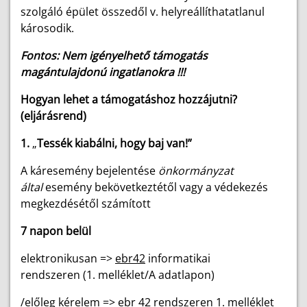
szolgáló épület összedől v. helyreállíthatatlanul
károsodik.
Fontos: Nem igényelhető támogatás
magántulajdonú ingatlanokra !!!
Hogyan lehet a támogatáshoz hozzájutni?
(eljárásrend)
1.
„
Tessék kiabálni, hogy baj van!”
A káresemény bejelentése
önkormányzat
által
esemény bekövetkeztétől vagy a védekezés
megkezdésétől számított
7 napon belül
elektronikusan =>
ebr42
informatikai
rendszeren (1. melléklet/A adatlapon)
/előleg kérelem => ebr 42 rendszeren 1. melléklet