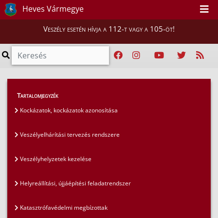
Heves Vármegye
Veszély esetén hívja a 112-t vagy a 105-öt!
Szakmai tájékoztatók
>
Polgári védelem
>
Tartalomjegyzék
Helyreállítási, újjáépítési feladatrendszer
Kockázatok, kockázatok azonosítása
Veszélyelhárítási tervezés rendszere
Veszélyhelyzetek kezelése
Helyreállítási, újjáépítési feladatrendszer
Katasztrófavédelmi megbízottak