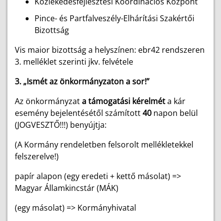
Közlekedésfejlesztési Koordinációs Központ
Pince- és Partfalveszély-Elhárítási Szakértői
Bizottság
Vis maior bizottság a helyszínen: ebr42 rendszeren
3. melléklet szerinti jkv. felvétele
3. „Ismét az önkormányzaton a sor!”
Az önkormányzat
a támogatási kérelmét
a kár
esemény bejelentésétől számított
40
napon belül
(JOGVESZTŐ!!!) benyújtja:
(A Kormány rendeletben felsorolt mellékletekkel
felszerelve!)
papír alapon (egy eredeti + kettő másolat) =>
Magyar Államkincstár (MÁK)
(egy másolat) => Kormányhivatal