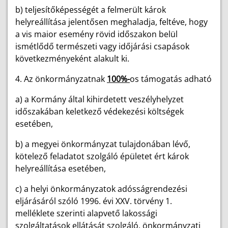
b) teljesítőképességét a felmerült károk
helyreállítása jelentősen meghaladja, feltéve, hogy
a vis maior esemény rövid időszakon belül
ismétlődő természeti vagy időjárási csapások
következményeként alakult ki.
4. Az önkormányzatnak
100%-
os támogatás adható
a) a Kormány által kihirdetett veszélyhelyzet
időszakában keletkező védekezési költségek
esetében,
b) a megyei önkormányzat tulajdonában lévő,
kötelező feladatot szolgáló épületet ért károk
helyreállítása esetében,
c) a helyi önkormányzatok adósságrendezési
eljárásáról szóló 1996. évi XXV. törvény 1.
melléklete szerinti alapvető lakossági
szolgáltatások ellátását szolgáló, önkormányzati