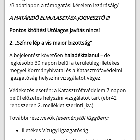
/B adatlapon a támogatási kérelem lezárásáig/
A HATÁRIDŐ ELMULASZTÁSA JOGVESZTŐ !!!
Pontos kitöltés! Utólagos javítás nincs!
2. „Színre lép a vis maior bizottság”
A bejelentést követően
haladéktalanul
– de
legkésőbb 30 napon belül a területileg illetékes
megyei Kormányhivatal és a Katasztrófavédelmi
Igazgatóság helyszíni vizsgálatot végez.
Védekezés esetén: a Katasztrófavédelem 7 napon
belül előzetes helyszíni vizsgálatot tart (ebr42
rendszeren 2. melléklet szerinti jkv.)
További résztvevők
(eseménytől függően):
Illetékes Vízügyi Igazgatóság