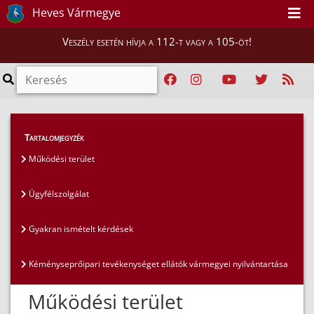
Heves Vármegye
Veszély esetén hívja a 112-t vagy a 105-öt!
Lakosság
>
Kéményseprés
>
Működési terület
Tartalomjegyzék
Működési terület
Ügyfélszolgálat
Gyakran ismételt kérdések
Kéményseprőipari tevékenységet ellátók vármegyei nyilvántartása
Működési terület