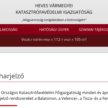
HEVES VÁRMEGYEI
KATASZTRÓFAVÉDELMI IGAZGATÓSÁG
„Magyarország szolgálatában a biztonságért”
LAKOSSÁG
HATÓSÁGI ÜGYEK
SZAKMAI TÁJÉKO
Veszély esetén hívja a 112-t vagy a 105-öt!
harjelző
 Országos Katasztrófavédelmi Főigazgatóság minden év áprili
jelző rendszereket a Balatonon, a Velencei-, a Tisza- és a Fe