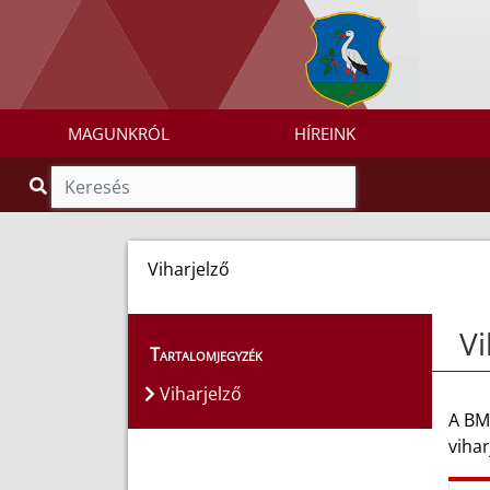
MAGUNKRÓL
HÍREINK
Viharjelző
Vi
Tartalomjegyzék
Viharjelző
A BM
vihar