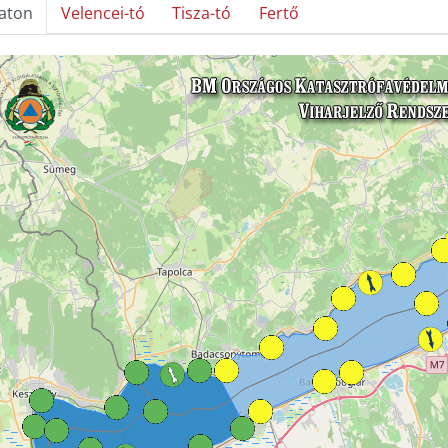
laton
Velencei-tó
Tisza-tó
Fertő
kép betöltése...