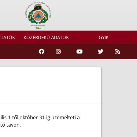
ZTATÓK
KÖZÉRDEKŰ ADATOK
GYIK
s 1-től október 31-ig üzemelteti a
rtő tavon.