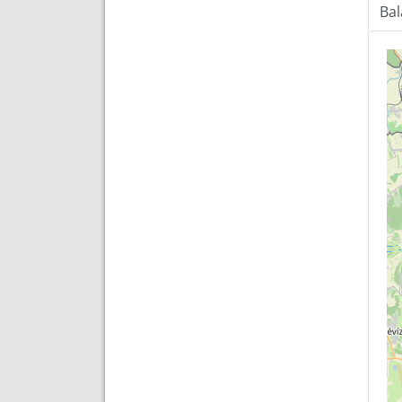
Ba
Tér