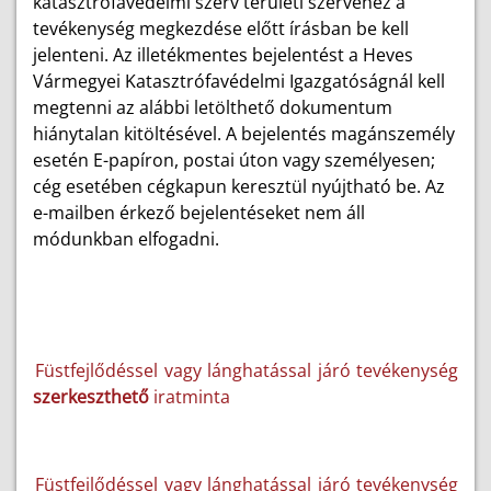
katasztrófavédelmi szerv területi szervéhez a
tevékenység megkezdése előtt írásban be kell
jelenteni. Az illetékmentes bejelentést a Heves
Vármegyei Katasztrófavédelmi Igazgatóságnál kell
megtenni az alábbi letölthető dokumentum
hiánytalan kitöltésével. A bejelentés magánszemély
esetén E-papíron, postai úton vagy személyesen;
cég esetében cégkapun keresztül nyújtható be. Az
e-mailben érkező bejelentéseket nem áll
módunkban elfogadni.
Füstfejlődéssel vagy lánghatással járó tevékenység
szerkeszthető
iratminta
Füstfejlődéssel vagy lánghatással járó tevékenység