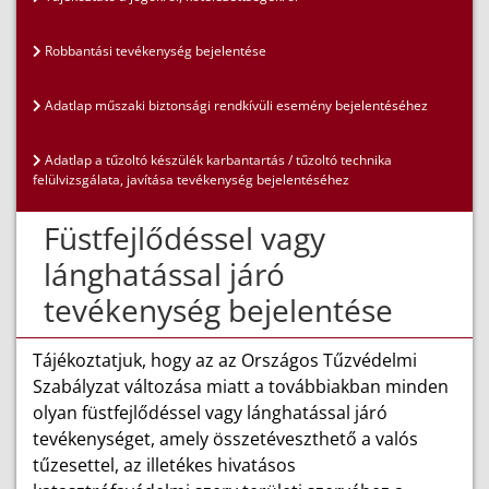
Robbantási tevékenység bejelentése
Adatlap műszaki biztonsági rendkívüli esemény bejelentéséhez
Adatlap a tűzoltó készülék karbantartás / tűzoltó technika
felülvizsgálata, javítása tevékenység bejelentéséhez
Füstfejlődéssel vagy
lánghatással járó
tevékenység bejelentése
Tájékoztatjuk, hogy az az Országos Tűzvédelmi
Szabályzat változása miatt a továbbiakban minden
olyan füstfejlődéssel vagy lánghatással járó
tevékenységet, amely összetéveszthető a valós
tűzesettel, az illetékes hivatásos