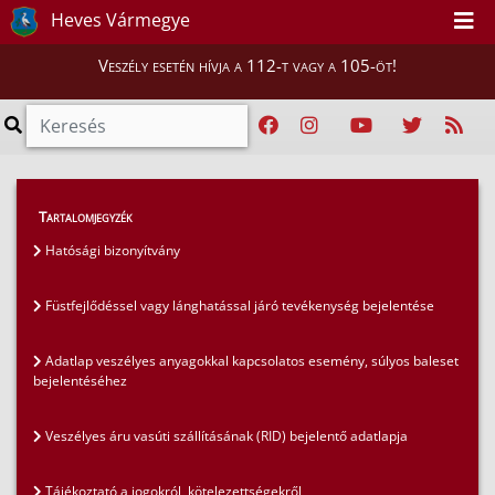
Heves Vármegye
Veszély esetén hívja a 112-t vagy a 105-öt!
Hatósági ügyek
>
Tartalomjegyzék
Letölthető bejelentőlapok, kérelem minták
>
Hatósági bizonyítvány
Füstfejlődéssel vagy lánghatással járó tevékenység
bejelentése
Füstfejlődéssel vagy lánghatással járó tevékenység bejelentése
Adatlap veszélyes anyagokkal kapcsolatos esemény, súlyos baleset
bejelentéséhez
Veszélyes áru vasúti szállításának (RID) bejelentő adatlapja
Tájékoztató a jogokról, kötelezettségekről