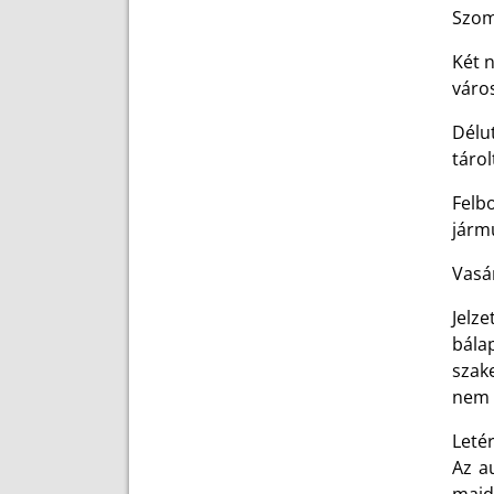
Szom
Két 
város
Délu
tárol
Felb
jármű
Vasá
Jelz
bálap
szak
nem 
Letér
Az a