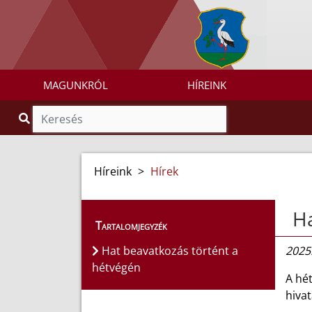
MAGUNKRÓL
HÍREINK
Híreink
>
Hírek
Ha
Tartalomjegyzék
Hat beavatkozás történt a
2025
hétvégén
A hé
hiva