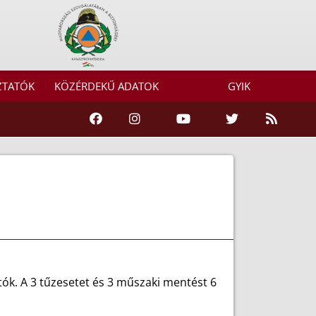
ZTATÓK
KÖZÉRDEKŰ ADATOK
GYIK
ók. A 3 tűzesetet és 3 műszaki mentést 6