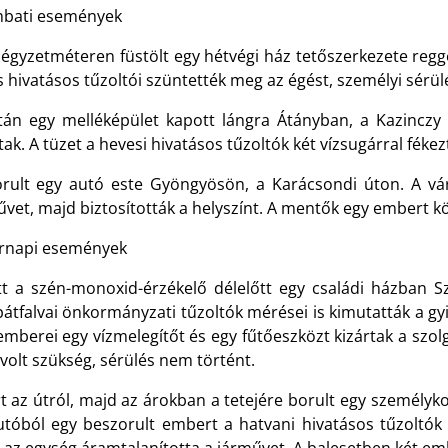
bati események
négyzetméteren füstölt egy hétvégi ház tetőszerkezete regg
 hivatásos tűzoltói szüntették meg az égést, személyi sérül
tán egy melléképület kapott lángra Átányban, a Kazinczy
tak. A tüzet a hevesi hivatásos tűzoltók két vízsugárral fék
orult egy autó este Gyöngyösön, a Karácsondi úton. A vár
vet, majd biztosították a helyszínt. A mentők egy embert kö
rnapi események
ett a szén-monoxid-érzékelő délelőtt egy családi házban S
átfalvai önkormányzati tűzoltók mérései is kimutatták a gyi
emberei egy vízmelegítőt és egy fűtőeszközt kizártak a szol
volt szükség, sérülés nem történt.
t az útról, majd az árokban a tetejére borult egy személyko
utóból egy beszorult embert a hatvani hivatásos tűzoltók f