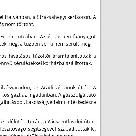
el Hatvanban, a Strázsahegyi kertsoron. A
és nem történt.
 Ferenc utcában. Az épületben faanyagot
ezték meg, a tűzben senki nem sérült meg.
os hivatásos tűzoltói áramtalanították a
nnyű sérülésekkel kórházba szállítottak.
zilvásváradon, az Aradi vértanúk útján. A
lkos gázt az ingatlanban. A gázszolgáltató
gáltatásból. Lakosságvédelmi intézkedésre
csi délután Turán, a Vácszentlászlói úton.
eszítővágó segítségével szabadítottak ki,