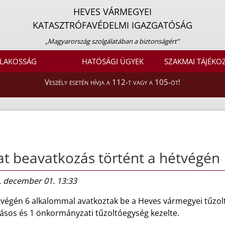
HEVES VÁRMEGYEI
KATASZTRÓFAVÉDELMI IGAZGATÓSÁG
„Magyarország szolgálatában a biztonságért”
LAKOSSÁG
HATÓSÁGI ÜGYEK
SZAKMAI TÁJÉKO
Veszély esetén hívja a 112-t vagy a 105-öt!
t beavatkozás történt a hétvégén
. december 01. 13:33
tvégén 6 alkalommal avatkoztak be a Heves vármegyei tűzolt
tásos és 1 önkormányzati tűzoltóegység kezelte.