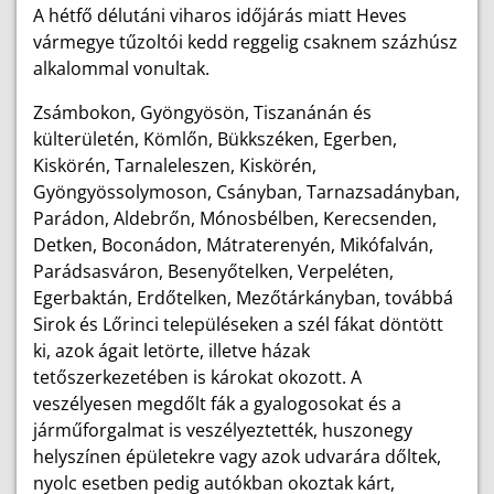
A hétfő délutáni viharos időjárás miatt Heves
vármegye tűzoltói kedd reggelig csaknem százhúsz
alkalommal vonultak.
Zsámbokon, Gyöngyösön, Tiszanánán és
külterületén, Kömlőn, Bükkszéken, Egerben,
Kiskörén, Tarnaleleszen, Kiskörén,
Gyöngyössolymoson, Csányban, Tarnazsadányban,
Parádon, Aldebrőn, Mónosbélben, Kerecsenden,
Detken, Boconádon, Mátraterenyén, Mikófalván,
Parádsasváron, Besenyőtelken, Verpeléten,
Egerbaktán, Erdőtelken, Mezőtárkányban, továbbá
Sirok és Lőrinci településeken a szél fákat döntött
ki, azok ágait letörte, illetve házak
tetőszerkezetében is károkat okozott. A
veszélyesen megdőlt fák a gyalogosokat és a
járműforgalmat is veszélyeztették, huszonegy
helyszínen épületekre vagy azok udvarára dőltek,
nyolc esetben pedig autókban okoztak kárt,