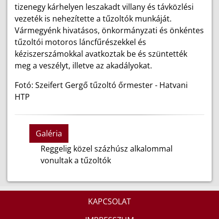
tizenegy kárhelyen leszakadt villany és távközlési
vezeték is nehezítette a tűzoltók munkáját.
Vármegyénk hivatásos, önkormányzati és önkéntes
tűzoltói motoros láncfűrészekkel és
kéziszerszámokkal avatkoztak be és szüntették
meg a veszélyt, illetve az akadályokat.
Fotó: Szeifert Gergő tűzoltó őrmester - Hatvani
HTP
Galéria
Reggelig közel százhúsz alkalommal
vonultak a tűzoltók
KAPCSOLAT