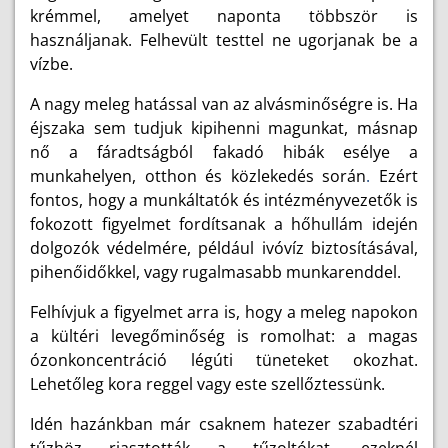
krémmel, amelyet naponta többször is
használjanak. Felhevült testtel ne ugorjanak be a
vízbe.
A nagy meleg hatással van az alvásminőségre is. Ha
éjszaka sem tudjuk kipihenni magunkat, másnap
nő a fáradtságból fakadó hibák esélye a
munkahelyen, otthon és közlekedés során
.
Ezért
fontos, hogy a munkáltatók és intézményvezetők is
fokozott figyelmet fordítsanak a hőhullám idején
dolgozók védelmére, például ivóvíz biztosításával,
pihenőidőkkel, vagy rugalmasabb munkarenddel.
Felhívjuk a figyelmet arra is, hogy a meleg napokon
a kültéri levegőminőség is romolhat: a magas
ózonkoncentráció légúti tüneteket okozhat.
Lehetőleg kora reggel vagy este szellőztessünk.
Idén hazánkban már csaknem hatezer szabadtéri