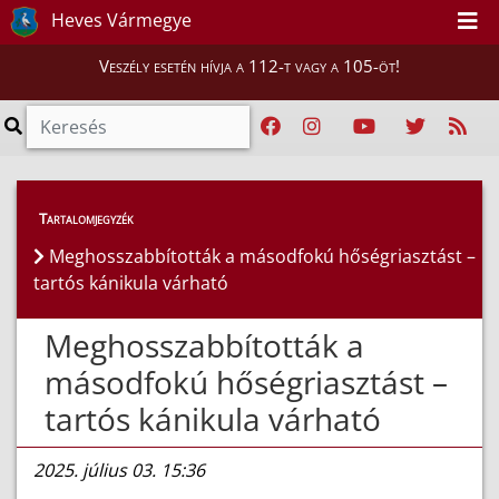
Heves Vármegye
Veszély esetén hívja a 112-t vagy a 105-öt!
Híreink
>
Hírek
Tartalomjegyzék
Meghosszabbították a másodfokú hőségriasztást –
tartós kánikula várható
Meghosszabbították a
másodfokú hőségriasztást –
tartós kánikula várható
2025. július 03. 15:36