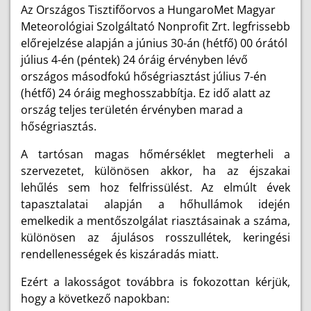
Az Országos Tisztifőorvos a HungaroMet Magyar
Meteorológiai Szolgáltató Nonprofit Zrt. legfrissebb
előrejelzése alapján a június 30-án (hétfő) 00 órától
július 4-én (péntek) 24 óráig érvényben lévő
országos másodfokú hőségriasztást július 7-én
(hétfő) 24 óráig meghosszabbítja. Ez idő alatt az
ország teljes területén érvényben marad a
hőségriasztás.
A tartósan magas hőmérséklet megterheli a
szervezetet, különösen akkor, ha az éjszakai
lehűlés sem hoz felfrissülést. Az elmúlt évek
tapasztalatai alapján a hőhullámok idején
emelkedik a mentőszolgálat riasztásainak a száma,
különösen az ájulásos rosszullétek, keringési
rendellenességek és kiszáradás miatt.
Ezért a lakosságot továbbra is fokozottan kérjük,
hogy a következő napokban: