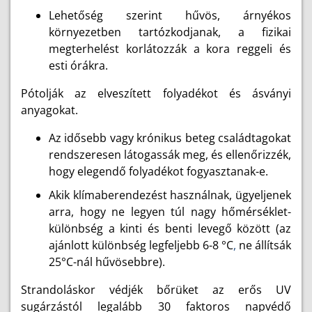
Lehetőség szerint hűvös, árnyékos
környezetben tartózkodjanak, a fizikai
megterhelést korlátozzák a kora reggeli és
esti órákra.
Pótolják az elveszített folyadékot és ásványi
anyagokat.
Az idősebb vagy krónikus beteg családtagokat
rendszeresen látogassák meg, és ellenőrizzék,
hogy elegendő folyadékot fogyasztanak-e.
Akik klímaberendezést használnak, ügyeljenek
arra, hogy ne legyen túl nagy hőmérséklet-
különbség a kinti és benti levegő között (az
ajánlott különbség legfeljebb 6-8 °C
,
ne állítsák
25°C-nál hűvösebbre).
Strandoláskor védjék bőrüket az erős UV
sugárzástól legalább 30 faktoros napvédő