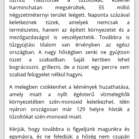
tűzhöz riasztották a tűzoltókat, ezeknél
harminchatan megsérültek, 55 millió
négyzetméternyi terület leégett. Naponta százával
keletkeznek tüzek, amelyek nemcsak a
természetes, hanem az épített környezetet és a
mezőgazdaságot is veszélyeztetik. Továbbra is
tűzgyújtási tilalom van érvényben az egész
országban. A nagy hőségben senki ne gyújtson
tüzet a szabadban. Saját kertben lehet
bográcsozni, grillezni, de a tüzet egy percre sem
szabad felügyelet nélkül hagyni.
A melegben csökkenhet a kémények huzathatása,
amely miatt a nyílt égésterű vízmelegítők
környezetében szén-monoxid keletkezhet. Idén
nyáron országosan már 129 helyre hívták a
tűzoltókat szén-monoxid miatt.
Kérjük, hogy továbbra is figyeljünk magunkra és
egymásra, és ne feledjük: a hőség nem csupán