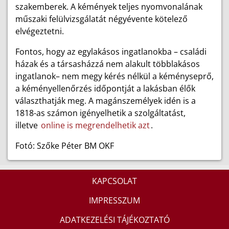
szakemberek. A kémények teljes nyomvonalának
műszaki felülvizsgálatát négyévente kötelező
elvégeztetni.
Fontos, hogy az egylakásos ingatlanokba – családi
házak és a társasházzá nem alakult többlakásos
ingatlanok– nem megy kérés nélkül a kéményseprő,
a kéményellenőrzés időpontját a lakásban élők
választhatják meg. A magánszemélyek idén is a
1818-as számon igényelhetik a szolgáltatást,
illetve
online is megrendelhetik azt
.
Fotó: Szőke Péter BM OKF
KAPCSOLAT
IMPRESSZUM
ADATKEZELÉSI TÁJÉKOZTATÓ