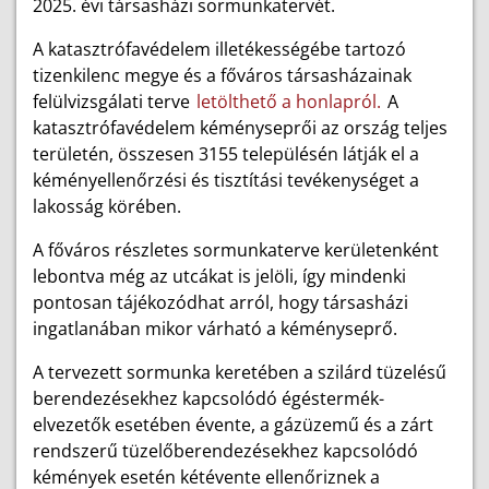
2025. évi társasházi sormunkatervét.
A katasztrófavédelem illetékességébe tartozó
tizenkilenc megye és a főváros társasházainak
felülvizsgálati terve
letölthető a honlapról.
A
katasztrófavédelem kéményseprői az ország teljes
területén, összesen 3155 településén látják el a
kéményellenőrzési és tisztítási tevékenységet a
lakosság körében.
A főváros részletes sormunkaterve kerületenként
lebontva még az utcákat is jelöli, így mindenki
pontosan tájékozódhat arról, hogy társasházi
ingatlanában mikor várható a kéményseprő.
A tervezett sormunka keretében a szilárd tüzelésű
berendezésekhez kapcsolódó égéstermék-
elvezetők esetében évente, a gázüzemű és a zárt
rendszerű tüzelőberendezésekhez kapcsolódó
kémények esetén kétévente ellenőriznek a