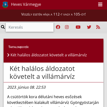
Heves Vármegye
Veszély esetén hívja a 112-t vagy a 105-öt!
Híreink
>
Hírek
Tartalomjegyzék
Két halálos áldozatot követelt a villámárvíz
Két halálos áldozatot
követelt a villámárvíz
2023. június 08. 22:53
A csütörtök kora délutáni heves esőzések
következtében kialakult villámárvíz Gyöngyöstarján