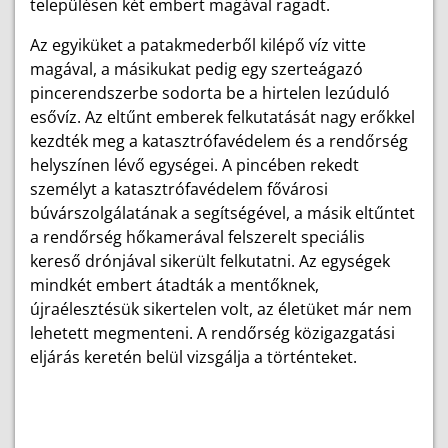
településen két embert magával ragadt.
Az egyiküket a patakmederből kilépő víz vitte
magával, a másikukat pedig egy szerteágazó
pincerendszerbe sodorta be a hirtelen lezúduló
esővíz. Az eltűnt emberek felkutatását nagy erőkkel
kezdték meg a katasztrófavédelem és a rendőrség
helyszínen lévő egységei. A pincében rekedt
személyt a katasztrófavédelem fővárosi
búvárszolgálatának a segítségével, a másik eltűntet
a rendőrség hőkamerával felszerelt speciális
kereső drónjával sikerült felkutatni. Az egységek
mindkét embert átadták a mentőknek,
újraélesztésük sikertelen volt, az életüket már nem
lehetett megmenteni. A rendőrség közigazgatási
eljárás keretén belül vizsgálja a történteket.