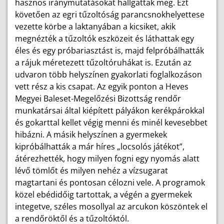
hasznos iránymutatásokat hallgattak meg. Ezt
követően az egri tűzoltóság parancsnokhelyettese
vezette körbe a laktanyában a kicsiket, akik
megnézték a tűzoltók eszközeit és láthattak egy
éles és egy próbariasztást is, majd felpróbálhatták
a rájuk méretezett tűzoltóruhákat is. Ezután az
udvaron több helyszínen gyakorlati foglalkozáson
vett rész a kis csapat. Az egyik ponton a Heves
Megyei Baleset-Megelőzési Bizottság rendőr
munkatársai által kiépített pályákon kerékpárokkal
és gokarttal kellet végig menni és minél kevesebbet
hibázni. A másik helyszínen a gyermekek
kipróbálhatták a már híres „locsolós játékot”,
átérezhették, hogy milyen fogni egy nyomás alatt
lévő tömlőt és milyen nehéz a vízsugarat
magtartani és pontosan célozni vele. A programok
közel ebédidőig tartottak, a végén a gyermekek
integetve, széles mosollyal az arcukon köszöntek el
a rendőröktől és a tűzoltóktól.