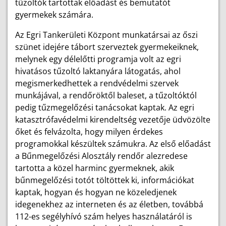
tűzoltók tartottak előadást és bemutatót
gyermekek számára.
Az Egri Tankerületi Központ munkatársai az őszi
szünet idejére tábort szerveztek gyermekeiknek,
melynek egy délelőtti programja volt az egri
hivatásos tűzoltó laktanyára látogatás, ahol
megismerkedhettek a rendvédelmi szervek
munkájával, a rendőröktől baleset, a tűzoltóktól
pedig tűzmegelőzési tanácsokat kaptak. Az egri
katasztrófavédelmi kirendeltség vezetője üdvözölte
őket és felvázolta, hogy milyen érdekes
programokkal készültek számukra. Az első előadást
a Bűnmegelőzési Alosztály rendőr alezredese
tartotta a közel harminc gyermeknek, akik
bűnmegelőzési totót töltöttek ki, információkat
kaptak, hogyan és hogyan ne közeledjenek
idegenekhez az interneten és az életben, továbbá
112-es segélyhívó szám helyes használatáról is