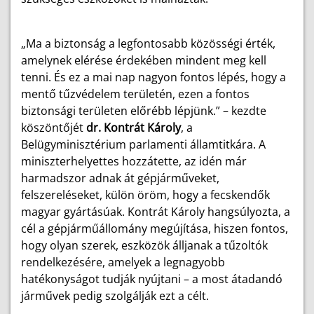
„Ma a biztonság a legfontosabb közösségi érték,
amelynek elérése érdekében mindent meg kell
tenni. És ez a mai nap nagyon fontos lépés, hogy a
mentő tűzvédelem területén, ezen a fontos
biztonsági területen előrébb lépjünk.” – kezdte
köszöntőjét
dr. Kontrát Károly
, a
Belügyminisztérium parlamenti államtitkára. A
miniszterhelyettes hozzátette, az idén már
harmadszor adnak át gépjárműveket,
felszereléseket, külön öröm, hogy a fecskendők
magyar gyártásúak. Kontrát Károly hangsúlyozta, a
cél a gépjárműállomány megújítása, hiszen fontos,
hogy olyan szerek, eszközök álljanak a tűzoltók
rendelkezésére, amelyek a legnagyobb
hatékonyságot tudják nyújtani – a most átadandó
járművek pedig szolgálják ezt a célt.