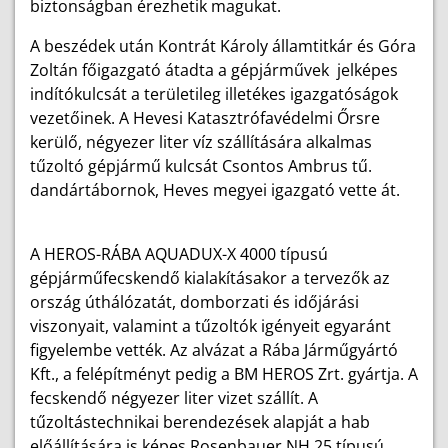
biztonságban érezhetik magukat.
A beszédek után Kontrát Károly államtitkár és Góra
Zoltán főigazgató átadta a gépjárművek jelképes
indítókulcsát a területileg illetékes igazgatóságok
vezetőinek. A Hevesi Katasztrófavédelmi Őrsre
kerülő, négyezer liter víz szállítására alkalmas
tűzoltó gépjármű kulcsát Csontos Ambrus tű.
dandártábornok, Heves megyei igazgató vette át.
A HEROS-RÁBA AQUADUX-X 4000 típusú
gépjárműfecskendő kialakításakor a tervezők az
ország úthálózatát, domborzati és időjárási
viszonyait, valamint a tűzoltók igényeit egyaránt
figyelembe vették. Az alvázat a Rába Járműgyártó
Kft., a felépítményt pedig a BM HEROS Zrt. gyártja. A
fecskendő négyezer liter vizet szállít. A
tűzoltástechnikai berendezések alapját a hab
előállítására is képes Rosenbauer NH 25 típusú