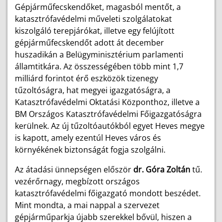
Gépjárműfecskendőket, magasból mentőt, a
katasztrófavédelmi műveleti szolgálatokat
kiszolgáló terepjárókat, illetve egy felújított
gépjárműfecskendőt adott át december
huszadikán a Belügyminisztérium parlamenti
államtitkára. Az összességében több mint 1,7
milliárd forintot érő eszközök tizenegy
tűzoltóságra, hat megyei igazgatóságra, a
Katasztrófavédelmi Oktatási Központhoz, illetve a
BM Országos Katasztrófavédelmi Főigazgatóságra
kerülnek. Az új tűzoltóautókból egyet Heves megye
is kapott, amely ezentúl Heves város és
környékének biztonságát fogja szolgálni.
Az átadási ünnepségen először
dr. Góra Zoltán
tű.
vezérőrnagy, megbízott országos
katasztrófavédelmi főigazgató mondott beszédet.
Mint mondta, a mai nappal a szervezet
gépjárműparkja újabb szerekkel bővül, hiszen a