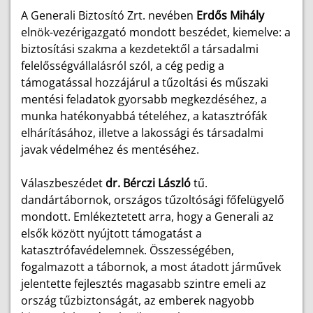
A Generali Biztosító Zrt. nevében
Erdős Mihály
elnök-vezérigazgató mondott beszédet, kiemelve: a
biztosítási szakma a kezdetektől a társadalmi
felelősségvállalásról szól, a cég pedig a
támogatással hozzájárul a tűzoltási és műszaki
mentési feladatok gyorsabb megkezdéséhez, a
munka hatékonyabbá tételéhez, a katasztrófák
elhárításához, illetve a lakossági és társadalmi
javak védelméhez és mentéséhez.
Válaszbeszédet
dr. Bérczi László
tű.
dandártábornok, országos tűzoltósági főfelügyelő
mondott. Emlékeztetett arra, hogy a Generali az
elsők között nyújtott támogatást a
katasztrófavédelemnek. Összességében,
fogalmazott a tábornok, a most átadott járművek
jelentette fejlesztés magasabb szintre emeli az
ország tűzbiztonságát, az emberek nagyobb