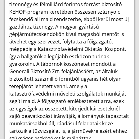
tizennégy és félmilliárd forintos forrást biztosító
KEHOP-program keretében összesen száznyolc
fecskendő áll majd rendszerbe, ebből kerül most új
gazdához tizenegy. A magyar gyártású
gépjárműfecskendőkön kívül magasból mentőt is
átvehet egy szervezet, folytatta a főigazgató,
mégpedig a Katasztrófavédelmi Oktatási Központ,
így a hallgatók a legújabb eszközön tudnak
gyakorolni. A tábornok köszönetet mondott a
Generali Biztosító Zrt. felajánlásáért, az általuk
biztosított százmillió forintból ugyanis hét olyan
terepjárót lehetett venni, amely a
katasztrófavédelmi műveleti szolgálatok munkáját
segíti majd. A főigazgató emlékeztetett arra, ezek
az egységek az összetett, kiterjedt káreseteknél
zajló beavatkozást irányítják, állományuk tapasztalt
munkatársakból áll, ráadásul feladataik közé
tartozik a tűzvizsgálat is, a járművekre ezért ehhez
szükséges eszközöket is málháztak.