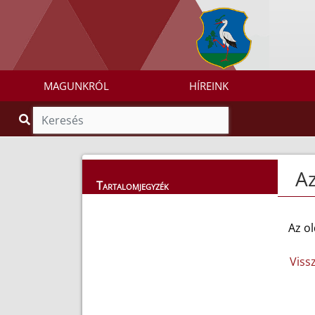
MAGUNKRÓL
HÍREINK
Az
Tartalomjegyzék
Az ol
Viss