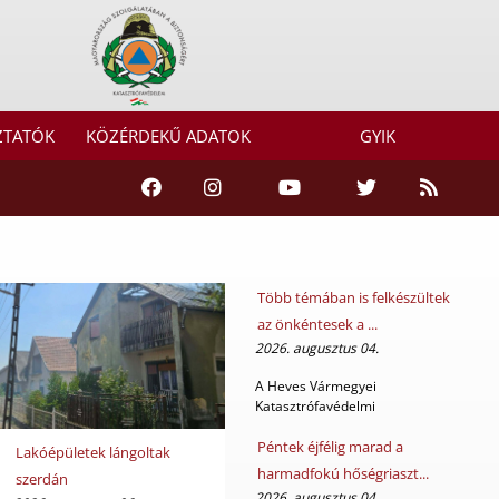
ZTATÓK
KÖZÉRDEKŰ ADATOK
GYIK
Több témában is felkészültek
az önkéntesek a ...
2026. augusztus 04.
A Heves Vármegyei
Katasztrófavédelmi
Igazgatóság elméleti és
gyakorlat...
Péntek éjfélig marad a
Lakóépületek lángoltak
harmadfokú hőségriaszt...
szerdán
2026. augusztus 04.