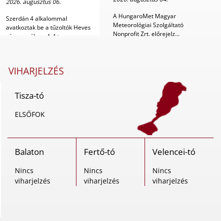
2026. augusztus 06.
A HungaroMet Magyar
Szerdán 4 alkalommal
Meteorológiai Szolgáltató
avatkoztak be a tűzoltók Heves
Nonprofit Zrt. előrejelz...
vármegyében. A 4 t...
VIHARJELZÉS
Tisza-tó
ELSŐFOK
Balaton
Fertő-tó
Velencei-tó
Nincs
Nincs
Nincs
viharjelzés
viharjelzés
viharjelzés