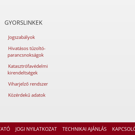
GYORSLINKEK
Jogszabályok
Hivatásos tűzoltó-
parancsnokságok
Katasztrófavédelmi
kirendeltségek
Viharjelző rendszer
Közérdekű adatok
TATÓ
JOGI NYILATKOZAT
TECHNIKAI AJÁNLÁS
KAPCSOL