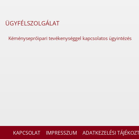
ÜGYFÉLSZOLGÁLAT
Kéményseprőipari tevékenységgel kapcsolatos ügyintézés
KAPCSOLAT
IMPRESSZUM
ADATKEZELÉSI TÁJÉKOZ