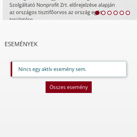
Szolgáltató Nonprofit Zrt. előrejelzése alapján
az országos tisztifőorvos az ország egész
területére
ESEMÉNYEK
Nincs egy aktív esemény sem.
Összes esemény