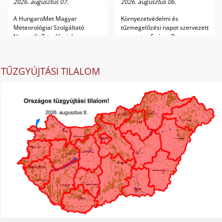
2026. augusztus 07.
2026. augusztus 06.
A HungaroMet Magyar
Környezetvédelmi és
Meteorológiai Szolgáltató
tűzmegelőzési napot szervezett
Nonprofit Zrt. előrejelz...
augusztus 5.-én a B...
TŰZGYÚJTÁSI TILALOM