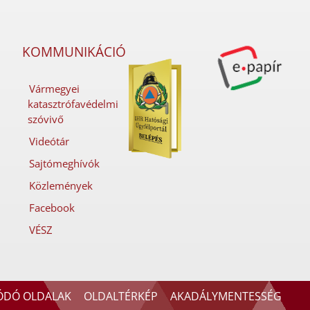
KOMMUNIKÁCIÓ
Vármegyei
katasztrófavédelmi
szóvivő
Videótár
Sajtómeghívók
Közlemények
Facebook
VÉSZ
ÓDÓ OLDALAK
OLDALTÉRKÉP
AKADÁLYMENTESSÉG