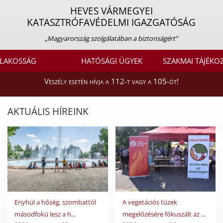
HEVES VÁRMEGYEI
KATASZTRÓFAVÉDELMI IGAZGATÓSÁG
„Magyarország szolgálatában a biztonságért”
LAKOSSÁG
HATÓSÁGI ÜGYEK
SZAKMAI TÁJÉKO
Veszély esetén hívja a 112-t vagy a 105-öt!
AKTUÁLIS HÍREINK
Enyhül a hőség, szombattól
A vegetációs tüzek
másodfokú lesz a h...
megelőzésére fókuszált az ...